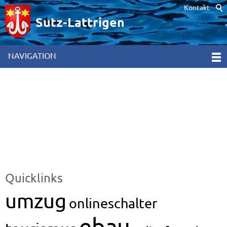
Kontakt
Hinweis zur Verwendung von Cookies. Um unsere Webseite für Sie
optimal zu gestalten und fortlaufend verbessern zu können,
Sutz-Lattrigen
verwenden wir Cookies. Durch die weitere Nutzung der Webseite
stimmen Sie der Verwendung von Cookies zu. Weitere
Informationen hierzu erhalten Sie in unseren
NAVIGATION
Datenschutzinformationen
[x]
Quicklinks
umzug
onlineschalter
ebau