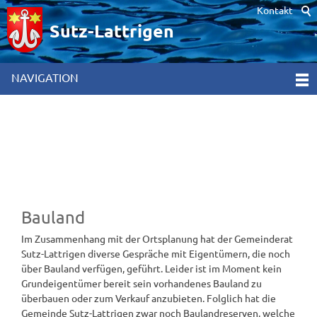
Kontakt
Hinweis zur Verwendung von Cookies. Um unsere Webseite für Sie
optimal zu gestalten und fortlaufend verbessern zu können,
Sutz-Lattrigen
verwenden wir Cookies. Durch die weitere Nutzung der Webseite
stimmen Sie der Verwendung von Cookies zu. Weitere
Informationen hierzu erhalten Sie in unseren
NAVIGATION
Datenschutzinformationen
[x]
Bauland
Im Zusammenhang mit der Ortsplanung hat der Gemeinderat
Sutz-Lattrigen diverse Gespräche mit Eigentümern, die noch
über Bauland verfügen, geführt. Leider ist im Moment kein
Grundeigentümer bereit sein vorhandenes Bauland zu
überbauen oder zum Verkauf anzubieten. Folglich hat die
Gemeinde Sutz-Lattrigen zwar noch Baulandreserven, welche