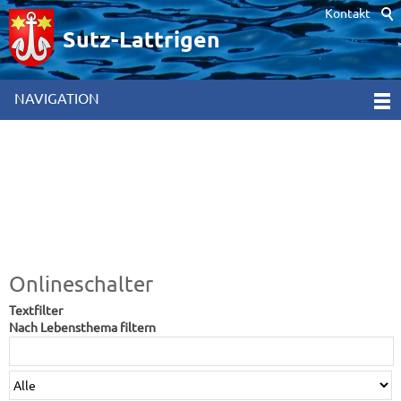
Kontakt
Hinweis zur Verwendung von Cookies. Um unsere Webseite für Sie
optimal zu gestalten und fortlaufend verbessern zu können,
Sutz-Lattrigen
verwenden wir Cookies. Durch die weitere Nutzung der Webseite
stimmen Sie der Verwendung von Cookies zu. Weitere
Informationen hierzu erhalten Sie in unseren
NAVIGATION
Datenschutzinformationen
[x]
Onlineschalter
Textfilter
Nach Lebensthema filtern