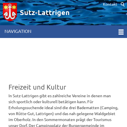
Kontakt
Hinweis zur Verwendung von Cookies. Um unsere Webseite für Sie
optimal zu gestalten und fortlaufend verbessern zu können,
Sutz-Lattrigen
verwenden wir Cookies. Durch die weitere Nutzung der Webseite
stimmen Sie der Verwendung von Cookies zu. Weitere
Informationen hierzu erhalten Sie in unseren
NAVIGATION
Datenschutzinformationen
[x]
Freizeit und Kultur
In Sutz-Lattrigen gibt es zahlreiche Vereine in denen man
sich sportlich oder kulturell betätigen kann. Für
Erholungssuchende ideal sind die drei Badematten (Camping,
von Rütte-Gut, Lattrigen) und das nah gelegene Waldgebiet
im Oberholz. In den Sommermonaten prägt der Tourismus
unser Dorf. Der Campingplatz der Burgergemeinde im