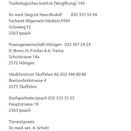
Toxikologisches Institut (Vergiftung)
145
Dr. med. Siegrist Hans-Rudolf
032 331 55 44
Facharzt Allgemein Medizin FMH
Grünweg 12
2563 Ipsach
Praxisgemeinschaft Mörigen
032 397 24 24
D. Borer, M. Fricker & A. Treina
Schulstrasse 14a
2572 Mörigen
MediZentrum Täuffelen AG
032 396 80 80
Breitenfeldstrasse 4
2575 Täuffelen
Dorfapotheke Ipsach
032 333 15 33
Hauptstrasse 19
2563 Ipsach
Tierarztpraxis
Dr. med. vet. A. Schott