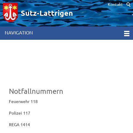
Kontakt
Hinweis zur Verwendung von Cookies. Um unsere Webseite für Sie
optimal zu gestalten und fortlaufend verbessern zu können,
Sutz-Lattrigen
verwenden wir Cookies. Durch die weitere Nutzung der Webseite
stimmen Sie der Verwendung von Cookies zu. Weitere
Informationen hierzu erhalten Sie in unseren
NAVIGATION
Datenschutzinformationen
[x]
Notfallnummern
Feuerwehr
118
Polizei
117
REGA
1414