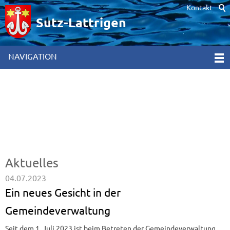
Kontakt
Hinweis zur Verwendung von Cookies. Um unsere Webseite für Sie
optimal zu gestalten und fortlaufend verbessern zu können,
Sutz-Lattrigen
verwenden wir Cookies. Durch die weitere Nutzung der Webseite
stimmen Sie der Verwendung von Cookies zu. Weitere
Informationen hierzu erhalten Sie in unseren
NAVIGATION
Datenschutzinformationen
[x]
Aktuelles
04.07.2023
Ein neues Gesicht in der
Gemeindeverwaltung
Seit dem 1. Juli 2023 ist beim Betreten der Gemeindeverwaltung