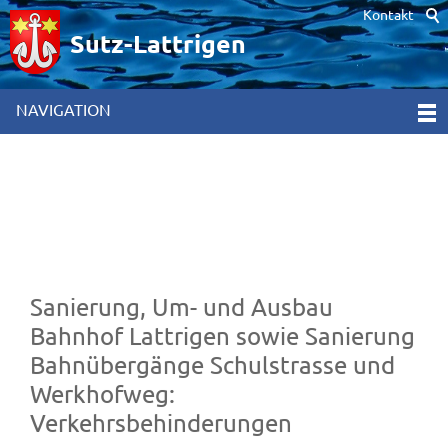
Kontakt
Hinweis zur Verwendung von Cookies. Um unsere Webseite für Sie
optimal zu gestalten und fortlaufend verbessern zu können,
Sutz-Lattrigen
verwenden wir Cookies. Durch die weitere Nutzung der Webseite
stimmen Sie der Verwendung von Cookies zu. Weitere
Informationen hierzu erhalten Sie in unseren
NAVIGATION
Datenschutzinformationen
[x]
Sanierung, Um- und Ausbau
Bahnhof Lattrigen sowie Sanierung
Bahnübergänge Schulstrasse und
Werkhofweg:
Verkehrsbehinderungen