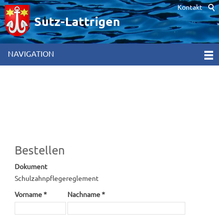
Kontakt
Hinweis zur Verwendung von Cookies. Um unsere Webseite für Sie
optimal zu gestalten und fortlaufend verbessern zu können,
Sutz-Lattrigen
verwenden wir Cookies. Durch die weitere Nutzung der Webseite
stimmen Sie der Verwendung von Cookies zu. Weitere
Informationen hierzu erhalten Sie in unseren
NAVIGATION
Datenschutzinformationen
[x]
Bestellen
Dokument
Schulzahnpflegereglement
Vorname *
Nachname *