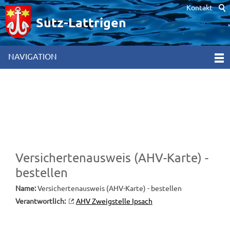
Kontakt
Hinweis zur Verwendung von Cookies. Um unsere Webseite für Sie
optimal zu gestalten und fortlaufend verbessern zu können,
Sutz-Lattrigen
verwenden wir Cookies. Durch die weitere Nutzung der Webseite
stimmen Sie der Verwendung von Cookies zu. Weitere
Informationen hierzu erhalten Sie in unseren
NAVIGATION
Datenschutzinformationen
[x]
Versichertenausweis (AHV-Karte) -
bestellen
Name:
Versichertenausweis (AHV-Karte) - bestellen
Verantwortlich:
AHV Zweigstelle Ipsach