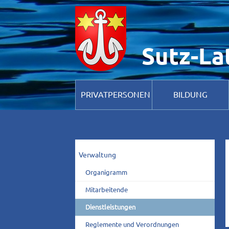
Hinweis zur Verwendung von Cookies. Um unsere Webseite für Sie op
Verwendung von Cook
Sutz-La
PRIVATPERSONEN
BILDUNG
Verwaltung
Organigramm
Mitarbeitende
Dienstleistungen
Reglemente und Verordnungen