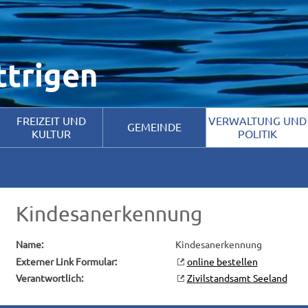
timal zu gestalten und fortlaufend verbessern zu können, verwenden w
ies zu. Weitere Informationen hierzu erhalten Sie in unseren
Datensc
ttrigen
FREIZEIT UND
VERWALTUNG UND
GEMEINDE
KULTUR
POLITIK
Kindesanerkennung
Name:
Kindesanerkennung
Externer Link Formular:
online bestellen
Verantwortlich:
Zivilstandsamt Seeland