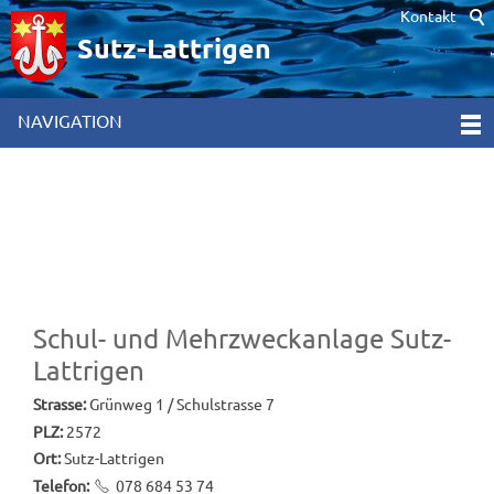
Kontakt
Hinweis zur Verwendung von Cookies. Um unsere Webseite für Sie
optimal zu gestalten und fortlaufend verbessern zu können,
Sutz-Lattrigen
verwenden wir Cookies. Durch die weitere Nutzung der Webseite
stimmen Sie der Verwendung von Cookies zu. Weitere
Informationen hierzu erhalten Sie in unseren
NAVIGATION
Datenschutzinformationen
[x]
Schul- und Mehrzweckanlage Sutz-
Lattrigen
Strasse:
Grünweg 1 / Schulstrasse 7
PLZ:
2572
Ort:
Sutz-Lattrigen
Telefon:
078 684 53 74