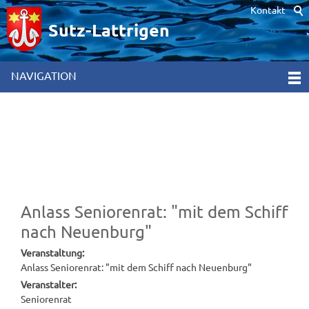
Kontakt
Hinweis zur Verwendung von Cookies. Um unsere Webseite für Sie
optimal zu gestalten und fortlaufend verbessern zu können,
Sutz-Lattrigen
verwenden wir Cookies. Durch die weitere Nutzung der Webseite
stimmen Sie der Verwendung von Cookies zu. Weitere
Informationen hierzu erhalten Sie in unseren
NAVIGATION
Datenschutzinformationen
[x]
Anlass Seniorenrat: "mit dem Schiff
nach Neuenburg"
Veranstaltung:
Anlass Seniorenrat: "mit dem Schiff nach Neuenburg"
Veranstalter:
Seniorenrat