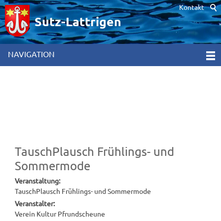
Kontakt
Hinweis zur Verwendung von Cookies. Um unsere Webseite für Sie
optimal zu gestalten und fortlaufend verbessern zu können,
Sutz-Lattrigen
verwenden wir Cookies. Durch die weitere Nutzung der Webseite
stimmen Sie der Verwendung von Cookies zu. Weitere
Informationen hierzu erhalten Sie in unseren
NAVIGATION
Datenschutzinformationen
[x]
TauschPlausch Frühlings- und
Sommermode
Veranstaltung:
TauschPlausch Frühlings- und Sommermode
Veranstalter:
Verein Kultur Pfrundscheune