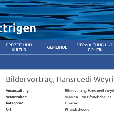
timal zu gestalten und fortlaufend verbessern zu können, verwenden w
ies zu. Weitere Informationen hierzu erhalten Sie in unseren
Datensc
ttrigen
FREIZEIT UND
VERWALTUNG UND
GEMEINDE
KULTUR
POLITIK
Bildervortrag, Hansruedi Weyri
Veranstaltung:
Bildervortrag, Hansruedi Weyri
Veranstalter:
Verein Kultur Pfrundscheune
Kategorie:
Diverses
Ort:
Pfrundscheune