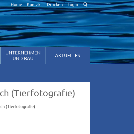
Home
Kontakt
Drucken
Login
ir Cookies. Durch die weitere Nutzung der Webseite stimmen Sie der
hutzinformationen
[x]
UNTERNEHMEN
AKTUELLES
UND BAU
ch (Tierfotografie)
ch (Tierfotografie)