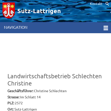
Kontakt
Hinweis zur Verwendung von Cookies. Um unsere Webseite für Sie
optimal zu gestalten und fortlaufend verbessern zu können,
Sutz-Lattrigen
verwenden wir Cookies. Durch die weitere Nutzung der Webseite
stimmen Sie der Verwendung von Cookies zu. Weitere
Informationen hierzu erhalten Sie in unseren
NAVIGATION
Datenschutzinformationen
[x]
Landwirtschaftsbetrieb Schlechten
Christine
Geschäftsführer:
Christine Schlechten
Strasse:
Im Schlatt 14
PLZ:
2572
Ort:
Sutz-Lattrigen