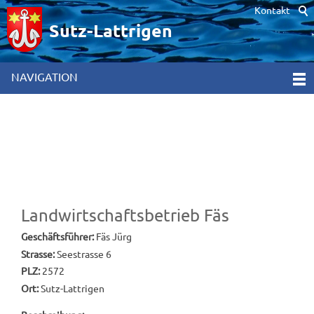
Kontakt
Hinweis zur Verwendung von Cookies. Um unsere Webseite für Sie
optimal zu gestalten und fortlaufend verbessern zu können,
Sutz-Lattrigen
verwenden wir Cookies. Durch die weitere Nutzung der Webseite
stimmen Sie der Verwendung von Cookies zu. Weitere
Informationen hierzu erhalten Sie in unseren
NAVIGATION
Datenschutzinformationen
[x]
Landwirtschaftsbetrieb Fäs
Geschäftsführer:
Fäs Jürg
Strasse:
Seestrasse 6
PLZ:
2572
Ort:
Sutz-Lattrigen