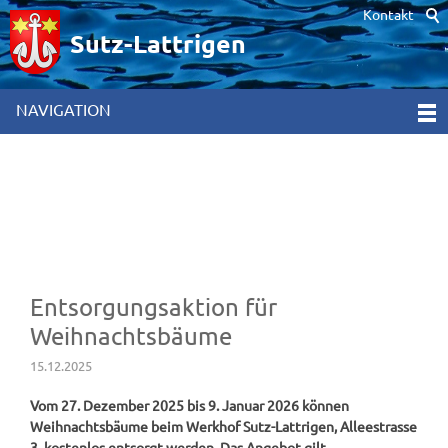
Kontakt
Hinweis zur Verwendung von Cookies. Um unsere Webseite für Sie
optimal zu gestalten und fortlaufend verbessern zu können,
Sutz-Lattrigen
verwenden wir Cookies. Durch die weitere Nutzung der Webseite
stimmen Sie der Verwendung von Cookies zu. Weitere
Informationen hierzu erhalten Sie in unseren
NAVIGATION
Datenschutzinformationen
[x]
Entsorgungsaktion für
Weihnachtsbäume
15.12.2025
Vom 27. Dezember 2025 bis 9. Januar 2026 können
Weihnachtsbäume beim Werkhof Sutz-Lattrigen, Alleestrasse