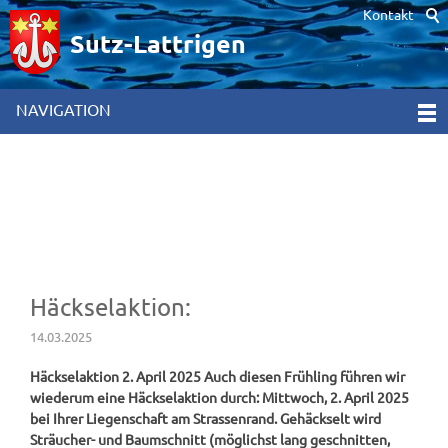
Kontakt
Hinweis zur Verwendung von Cookies. Um unsere Webseite für Sie
optimal zu gestalten und fortlaufend verbessern zu können,
Sutz-Lattrigen
verwenden wir Cookies. Durch die weitere Nutzung der Webseite
stimmen Sie der Verwendung von Cookies zu. Weitere
Informationen hierzu erhalten Sie in unseren
NAVIGATION
Datenschutzinformationen
[x]
Häckselaktion:
14.03.2025
Häckselaktion 2. April 2025 Auch diesen Frühling führen wir
wiederum eine Häckselaktion durch: Mittwoch, 2. April 2025
bei Ihrer Liegenschaft am Strassenrand. Gehäckselt wird
Sträucher- und Baumschnitt (möglichst lang geschnitten,