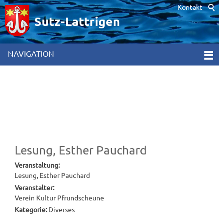
Kontakt
Hinweis zur Verwendung von Cookies. Um unsere Webseite für Sie
optimal zu gestalten und fortlaufend verbessern zu können,
Sutz-Lattrigen
verwenden wir Cookies. Durch die weitere Nutzung der Webseite
stimmen Sie der Verwendung von Cookies zu. Weitere
Informationen hierzu erhalten Sie in unseren
NAVIGATION
Datenschutzinformationen
[x]
Lesung, Esther Pauchard
Veranstaltung:
Lesung, Esther Pauchard
Veranstalter:
Verein Kultur Pfrundscheune
Kategorie:
Diverses