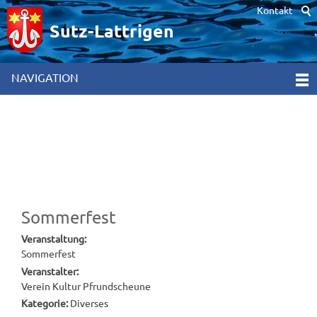
Kontakt
Hinweis zur Verwendung von Cookies. Um unsere Webseite für Sie
optimal zu gestalten und fortlaufend verbessern zu können,
Sutz-Lattrigen
verwenden wir Cookies. Durch die weitere Nutzung der Webseite
stimmen Sie der Verwendung von Cookies zu. Weitere
Informationen hierzu erhalten Sie in unseren
NAVIGATION
Datenschutzinformationen
[x]
Sommerfest
Veranstaltung:
Sommerfest
Veranstalter:
Verein Kultur Pfrundscheune
Kategorie:
Diverses